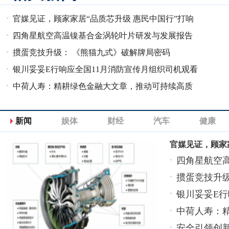
官媒见证，顾家家居“品质芯升级 惠民中国行”打响
2025品质消
四角星航空高温镍基合金涡轮叶片研发与发展报告
掼蛋竞技升级： 《熊猫九式》破解牌局密码
银川妥妥E行响应全国11月消防宣传月组织司机观看
安全专题片
中荷人寿：精耕绿色金融大文章，推动可持续高质
量发展
新闻
娱体
财经
汽车
健康
官媒见证，顾家
四角星航空
掼蛋竞技升
银川妥妥E行
中荷人寿：
展
安全引领创