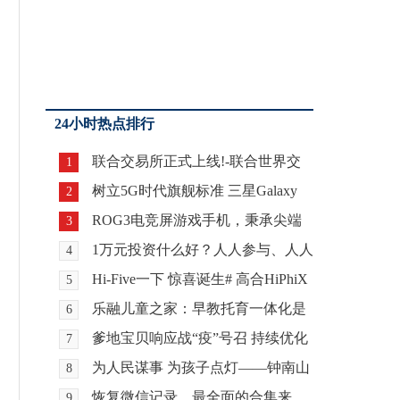
24小时热点排行
联合交易所正式上线!-联合世界交
1
易全球铸造数字交
树立5G时代旗舰标准 三星Galaxy
2
S20系列正式登陆
ROG3电竞屏游戏手机，秉承尖端
3
设计，凸显华硕风采
1万元投资什么好？人人参与、人人
4
获益的大健康项
Hi-Five一下 惊喜诞生# 高合HiPhiX
5
发布圣诞“HiPh
乐融儿童之家：早教托育一体化是
6
必然的趋势
爹地宝贝响应战“疫”号召 持续优化
7
产能
为人民谋事 为孩子点灯——钟南山
8
院士创新公益纪
恢复微信记录，最全面的合集来
9