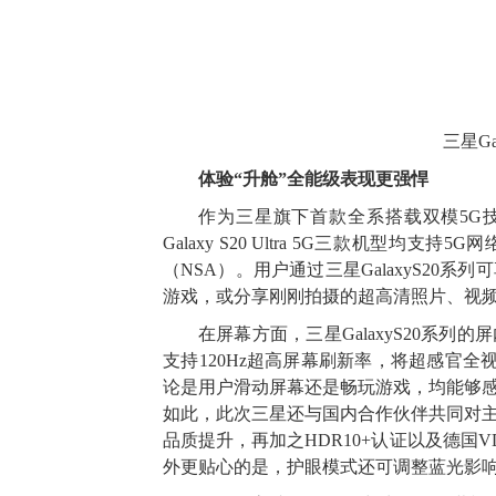
三星G
体验“升舱”全能级表现更强悍
作为三星旗下首款全系搭载双模5G技术的旗舰
Galaxy S20 Ultra 5G三款机型均
（NSA）。用户通过三星GalaxyS2
游戏，或分享刚刚拍摄的超高清照片、视
在屏幕方面，三星GalaxyS20系
支持120Hz超高屏幕刷新率，将超感官全
论是用户滑动屏幕还是畅玩游戏，均能够
如此，此次三星还与国内合作伙伴共同对
品质提升，再加之HDR10+认证以及德国
外更贴心的是，护眼模式还可调整蓝光影