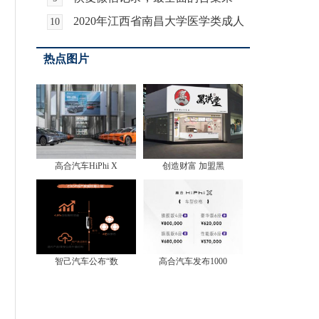
袭！
2020年江西省南昌大学医学类成人
10
高考，考生报考须
热点图片
高合汽车HiPhi X
创造财富 加盟黑
智己汽车公布“数
高合汽车发布1000