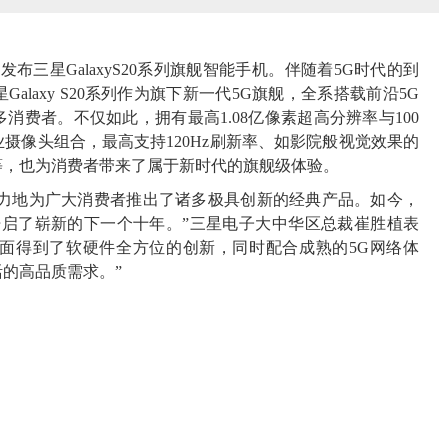
国发布三星GalaxyS20系列旗舰智能手机。伴随着5G时代的到
laxy S20系列作为旗下新一代5G旗舰，全系搭载前沿5G
费者。不仅如此，拥有最高1.08亿像素超高分辨率与100
摄像头组合，最高支持120Hz刷新率、如影院般视觉效果的
等，也为消费者带来了属于新时代的旗舰级体验。
不遗余力地为广大消费者推出了诸多极具创新的经典产品。如今，
xy手机开启了崭新的下一个十年。”三星电子大中华区总裁崔胜植表
在影像方面得到了软硬件全方位的创新，同时配合成熟的5G网络体
的高品质需求。”