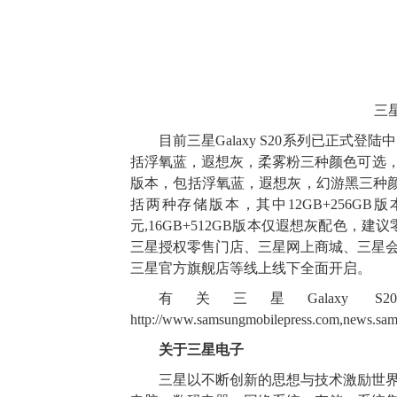
三星
目前三星Galaxy S20系列已正式登陆中国
括浮氧蓝，遐想灰，柔雾粉三种颜色可选，建议零售价
版本，包括浮氧蓝，遐想灰，幻游黑三种颜色可选，建
括两种存储版本，其中12GB+256GB
元,16GB+512GB版本仅遐想灰配色，建议零
三星授权零售门店、三星网上商城、三星
三星官方旗舰店等线上线下全面开启。
有关三星Galax
http://www.samsungmobilepress.com
,
news.sam
关于三星电子
三星以不断创新的思想与技术激励世