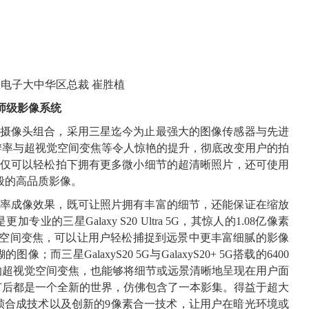
电子大中华区总裁 崔胜植
大师级影像系统
一代专业摄像头组合，采用三星迄今为止最强大的图像传感器与先进
辨率与超视觉空间变焦等令人惊艳的提升，彻底改变用户的拍
，用户不仅可以轻松拍下拥有更多微小细节的超清晰照片，还可使用
般的高品质影像。
超高分辨率成像效果，既可让照片拥有丰富的细节，还能保证在缩放
的三星Galaxy S20 Ultra 5G，其惊人的1.08亿像素
觉空间变焦，可以让用户轻松捕捉到远景中更丰富细腻的影像
三星GalaxyS20 5G与GalaxyS20+ 5G搭载的6400
的超视觉空间变焦，也能够将细节或远景清晰地呈现在用户面
节后都是一个全新的世界，仿佛包含了一本影集。得益于超大
帧合成技术以及创新的9像素合一技术，让用户在暗光环境或