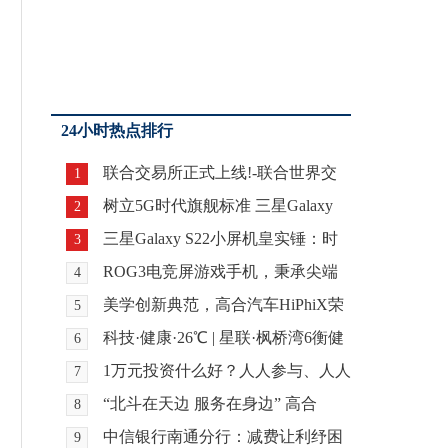
24小时热点排行
联合交易所正式上线!-联合世界交
1
易全球铸造数字交
树立5G时代旗舰标准 三星Galaxy
2
S20系列正式登陆
三星Galaxy S22小屏机皇实锤：时
3
尚配色辨识度拉满
ROG3电竞屏游戏手机，秉承尖端
4
设计，凸显华硕风采
美学创新典范，高合汽车HiPhiX荣
5
膺2022年度德国红
科技·健康·26℃ | 星联·枫桥湾6衡健
6
康人居发布
1万元投资什么好？人人参与、人人
7
获益的大健康项
“北斗在天边 服务在身边” 高合
8
HiPhi X亮相北斗
中信银行南通分行：减费让利纾困
9