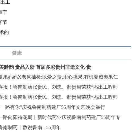
杰出工
泰宁
宵节
术的
健康
美黔韵 贵品入浙 首届多彩贵州非遗文化-贵
夏果妈妈X老爸抽检:以爱之责,用心挑果,有机夏威夷果仁
喜报！鲁南制药张贵民、刘忠、郝贵周荣获“杰出工程师
喜报！鲁南制药张贵民、刘忠、郝贵周荣获“杰出工程师
“一路有你”庆祝鲁南制药建厂55周年文艺晚会举行
一路向阳待花期丨新时代药业庆祝鲁南制药建厂55周年专
鲁南制药丨数说鲁南 - 55周年