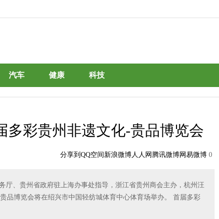
汽车
健康
科技
首届多彩贵州非遗文化-贵品博览会
分享到
QQ空间
新浪微博
人人网
腾讯微博
网易微博
0
贵州省商务厅、贵州省政府驻上海办事处指导，浙江省贵州商会主办，杭州汪
贵品博览会将在绍兴市中国轻纺城体育中心体育场举办。 首届多彩