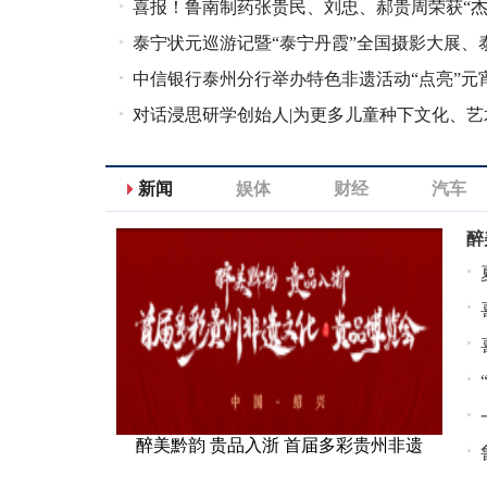
程师奖”！
喜报！鲁南制药张贵民、刘忠、郝贵周荣获“
程师奖”！
泰宁状元巡游记暨“泰宁丹霞”全国摄影大展、
首届岭红福酒
中信银行泰州分行举办特色非遗活动“点亮”元
对话浸思研学创始人|为更多儿童种下文化、艺
种子
新闻
娱体
财经
汽车
醉
醉美黔韵 贵品入浙 首届多彩贵州非遗